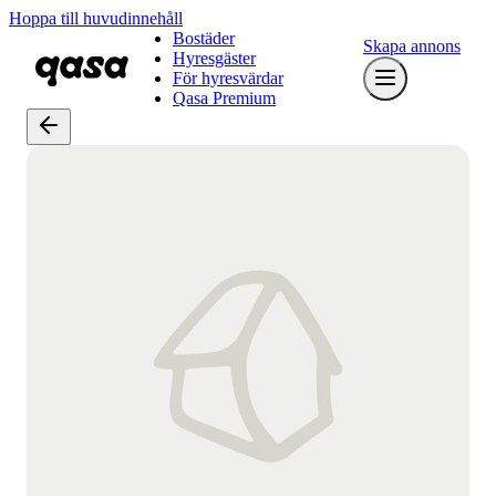
Hoppa till huvudinnehåll
Bostäder
Skapa annons
Hyresgäster
För hyresvärdar
Qasa Premium