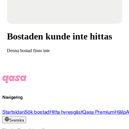
Bostaden kunde inte hittas
Denna bostad finns inte
Navigering
Startsidan
Sök bostad
Hitta hyresgäst
Qasa Premium
Hjälp
A
Svenska