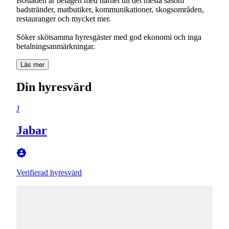
Bostaden är belägen med närhet till det mesta såsom
badstränder, matbutiker, kommunikationer, skogsområden,
restauranger och mycket mer.
Söker skötsamma hyresgäster med god ekonomi och inga
betalningsanmärkningar.
Läs mer
Din hyresvärd
J
Jabar
Verifierad hyresvärd