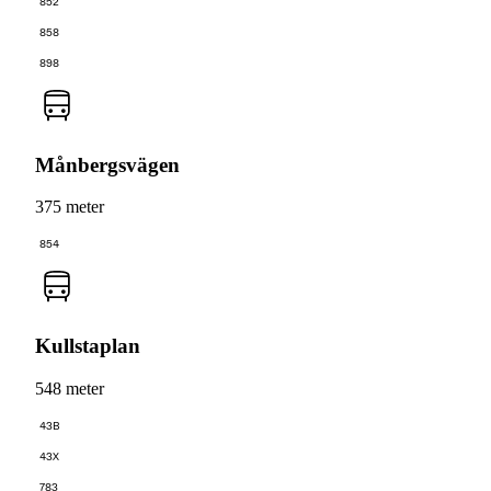
852
858
898
Månbergsvägen
375 meter
854
Kullstaplan
548 meter
43B
43X
783