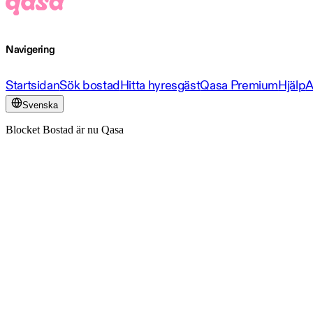
Navigering
Startsidan
Sök bostad
Hitta hyresgäst
Qasa Premium
Hjälp
A
Svenska
Blocket Bostad är nu Qasa