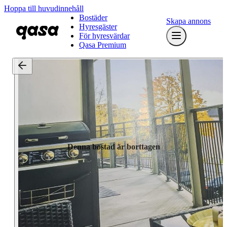
Hoppa till huvudinnehåll
Bostäder
Skapa annons
Hyresgäster
För hyresvärdar
Qasa Premium
Denna bostad är borttagen