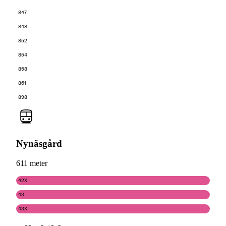
847
848
852
854
858
861
898
Nynäsgård
611 meter
42X
43
43X