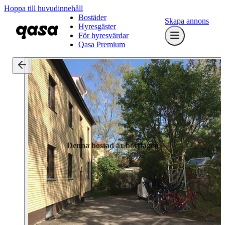
Hoppa till huvudinnehåll
Bostäder
Skapa annons
Hyresgäster
För hyresvärdar
Qasa Premium
Denna bostad är borttagen