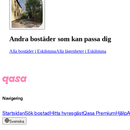
Andra bostäder som kan passa dig
Alla bostäder i Eskilstuna
Alla lägenheter i Eskilstuna
Navigering
Startsidan
Sök bostad
Hitta hyresgäst
Qasa Premium
Hjälp
A
Svenska