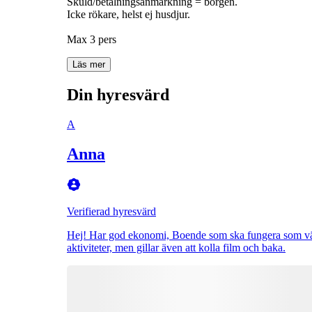
Skuld/betalningsanmärkning = borgen.
Icke rökare, helst ej husdjur.
Max 3 pers
Läs mer
Din hyresvärd
A
Anna
Verifierad hyresvärd
Hej! Har god ekonomi, Boende som ska fungera som växel
aktiviteter, men gillar även att kolla film och baka.