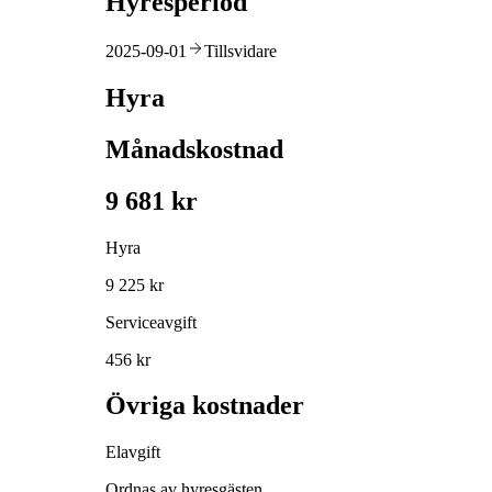
Hyresperiod
2025-09-01
Tillsvidare
Hyra
Månadskostnad
9 681 kr
Hyra
9 225 kr
Serviceavgift
456 kr
Övriga kostnader
Elavgift
Ordnas av hyresgästen