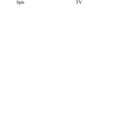
Spis
TV
Denna bostad är borttagen