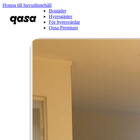
Hoppa till huvudinnehåll
Bostäder
Hyresgäster
För hyresvärdar
Qasa Premium