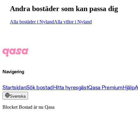
Andra bostäder som kan passa dig
Alla bostäder i Nyland
Alla villor i Nyland
Navigering
Startsidan
Sök bostad
Hitta hyresgäst
Qasa Premium
Hjälp
A
Svenska
Blocket Bostad är nu Qasa