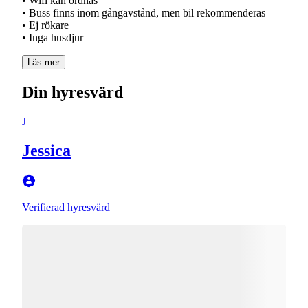
• Wifi kan ordnas
• Buss finns inom gångavstånd, men bil rekommenderas
• Ej rökare
• Inga husdjur
Läs mer
Din hyresvärd
J
Jessica
Verifierad hyresvärd