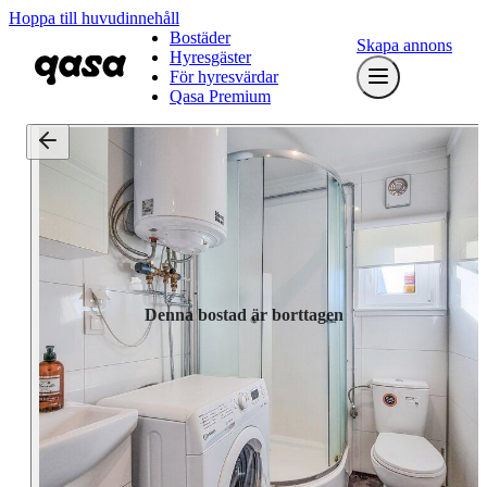
Hoppa till huvudinnehåll
Bostäder
Skapa annons
Hyresgäster
För hyresvärdar
Qasa Premium
Denna bostad är borttagen