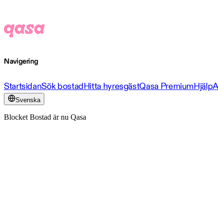
Navigering
Startsidan
Sök bostad
Hitta hyresgäst
Qasa Premium
Hjälp
A
Svenska
Blocket Bostad är nu Qasa