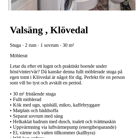
Valsäng , Klövedal
Stuga · 2 rum · 1 sovrum · 30 m²
Möblerat
Letar du efter ett lugnt och praktiskt boende under
höst/vinter/vår? Då kanske denna fullt möblerade stuga på
egen tomt i Klövedal är något för dig. Perfekt för en person
som vill bo tyst och avskilt en period.
• 30 m² fristående stuga
• Fullt möblerad
• Kök med ugn, spishäll, mikro, kaffebryggare
• Matplats och bäddsoffa
• Separat sovrum med säng
• Helkaklat badrum med dusch, toalett och tvättmaskin
• Uppvärmning via luftvärmepump (energibesparande)
• El, värme och vatten tillkommer (kallhyra)