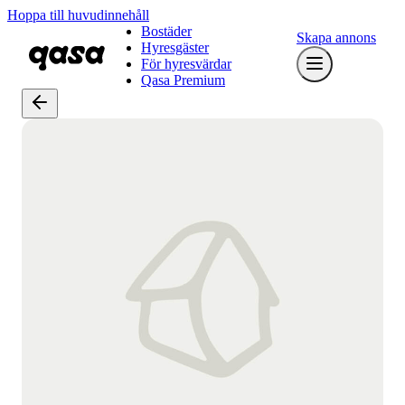
Hoppa till huvudinnehåll
Bostäder
Skapa annons
Hyresgäster
För hyresvärdar
Qasa Premium