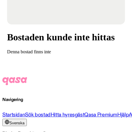
Bostaden kunde inte hittas
Denna bostad finns inte
Navigering
Startsidan
Sök bostad
Hitta hyresgäst
Qasa Premium
Hjälp
A
Svenska