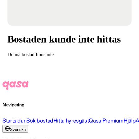
Bostaden kunde inte hittas
Denna bostad finns inte
Navigering
Startsidan
Sök bostad
Hitta hyresgäst
Qasa Premium
Hjälp
A
Svenska