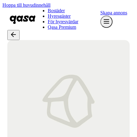
Hoppa till huvudinnehåll
Bostäder
Skapa annons
Hyresgäster
För hyresvärdar
Qasa Premium