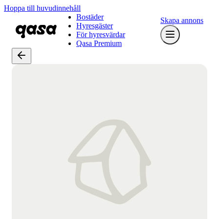
Hoppa till huvudinnehåll
Bostäder
Skapa annons
Hyresgäster
För hyresvärdar
Qasa Premium