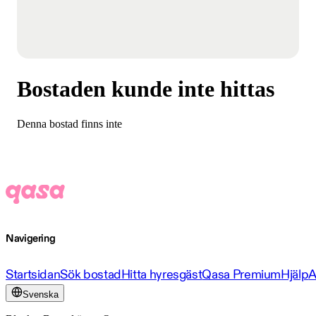
Bostaden kunde inte hittas
Denna bostad finns inte
Navigering
Startsidan
Sök bostad
Hitta hyresgäst
Qasa Premium
Hjälp
A
Svenska