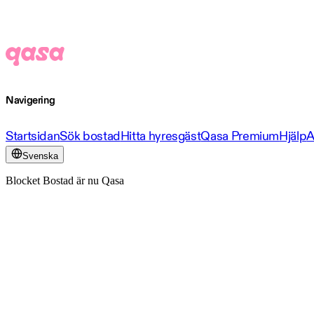
Navigering
Startsidan
Sök bostad
Hitta hyresgäst
Qasa Premium
Hjälp
A
Svenska
Blocket Bostad är nu Qasa