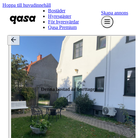
Hoppa till huvudinnehåll
Bostäder
Skapa annons
Hyresgäster
För hyresvärdar
Qasa Premium
Denna bostad är borttagen