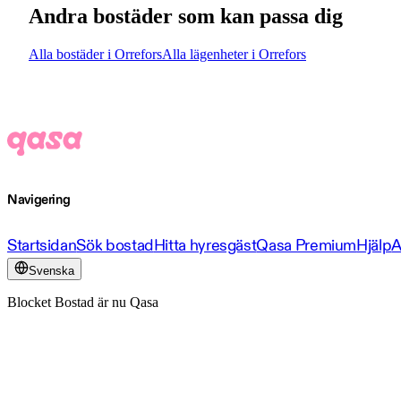
Andra bostäder som kan passa dig
Alla bostäder i Orrefors
Alla lägenheter i Orrefors
Navigering
Startsidan
Sök bostad
Hitta hyresgäst
Qasa Premium
Hjälp
A
Svenska
Blocket Bostad är nu Qasa