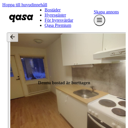
Hoppa till huvudinnehåll
Bostäder
Skapa annons
Hyresgäster
För hyresvärdar
Qasa Premium
Denna bostad är borttagen