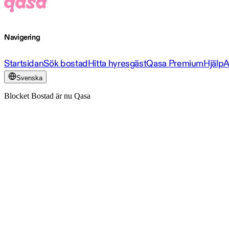
Navigering
Startsidan
Sök bostad
Hitta hyresgäst
Qasa Premium
Hjälp
A
Svenska
Blocket Bostad är nu Qasa