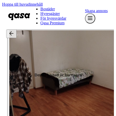
Hoppa till huvudinnehåll
Bostäder
Skapa annons
Hyresgäster
För hyresvärdar
Qasa Premium
Denna bostad är borttagen