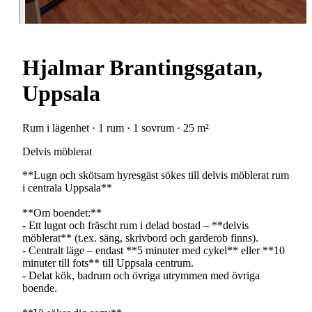
Hjalmar Brantingsgatan,
Uppsala
Rum i lägenhet · 1 rum · 1 sovrum · 25 m²
Delvis möblerat
**Lugn och skötsam hyresgäst sökes till delvis möblerat rum
i centrala Uppsala**
**Om boendet:**
- Ett lugnt och fräscht rum i delad bostad – **delvis
möblerat** (t.ex. säng, skrivbord och garderob finns).
- Centralt läge – endast **5 minuter med cykel** eller **10
minuter till fots** till Uppsala centrum.
- Delat kök, badrum och övriga utrymmen med övriga
boende.