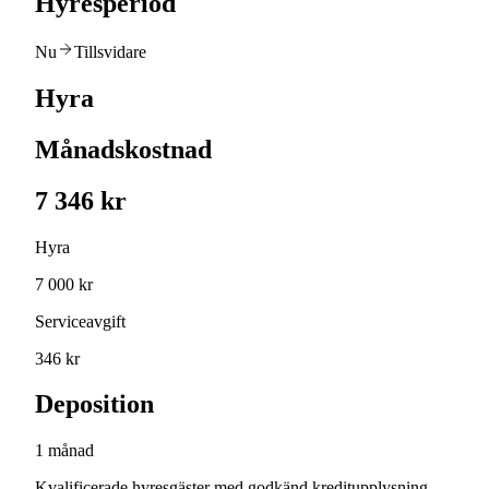
Hyresperiod
Nu
Tillsvidare
Hyra
Månadskostnad
7 346 kr
Hyra
7 000 kr
Serviceavgift
346 kr
Deposition
1 månad
Kvalificerade hyresgäster med godkänd kreditupplysning