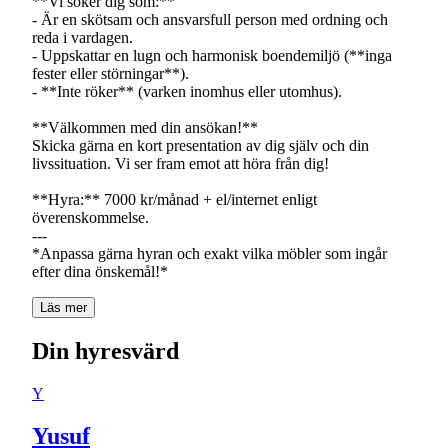
**Vi söker dig som:**
- Är en skötsam och ansvarsfull person med ordning och
reda i vardagen.
- Uppskattar en lugn och harmonisk boendemiljö (**inga
fester eller störningar**).
- **Inte röker** (varken inomhus eller utomhus).
**Välkommen med din ansökan!**
Skicka gärna en kort presentation av dig själv och din
livssituation. Vi ser fram emot att höra från dig!
**Hyra:** 7000 kr/månad + el/internet enligt
överenskommelse.
---
*Anpassa gärna hyran och exakt vilka möbler som ingår
efter dina önskemål!*
Läs mer
Din hyresvärd
Y
Yusuf