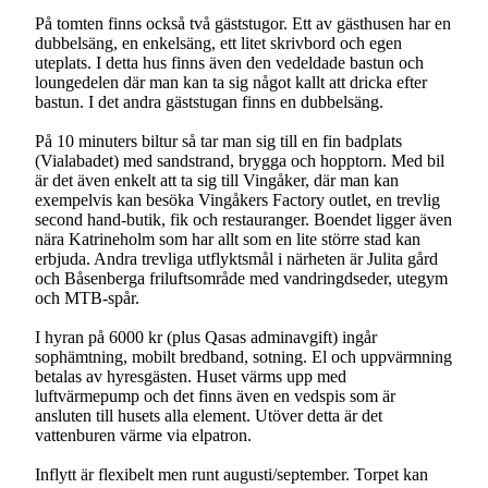
På tomten finns också två gäststugor. Ett av gästhusen har en
dubbelsäng, en enkelsäng, ett litet skrivbord och egen
uteplats. I detta hus finns även den vedeldade bastun och
loungedelen där man kan ta sig något kallt att dricka efter
bastun. I det andra gäststugan finns en dubbelsäng.
På 10 minuters biltur så tar man sig till en fin badplats
(Vialabadet) med sandstrand, brygga och hopptorn. Med bil
är det även enkelt att ta sig till Vingåker, där man kan
exempelvis kan besöka Vingåkers Factory outlet, en trevlig
second hand-butik, fik och restauranger. Boendet ligger även
nära Katrineholm som har allt som en lite större stad kan
erbjuda. Andra trevliga utflyktsmål i närheten är Julita gård
och Båsenberga friluftsområde med vandringdseder, utegym
och MTB-spår.
I hyran på 6000 kr (plus Qasas adminavgift) ingår
sophämtning, mobilt bredband, sotning. El och uppvärmning
betalas av hyresgästen. Huset värms upp med
luftvärmepump och det finns även en vedspis som är
ansluten till husets alla element. Utöver detta är det
vattenburen värme via elpatron.
Inflytt är flexibelt men runt augusti/september. Torpet kan