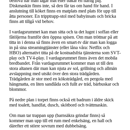
behöva när man lagar mat eller bakar en härlig paj.
Diskmaskin finns inte, så den får tas om hand för hand. I
anslutning till köket finns en matplats med plats för upp till
åtta personer. En tripptrapp-stol med babyinsats och bricka
finns att tillgå vid behov.
I vardagsrummet kan man sitta och ta det lugnt i soffan eller
fåtöljerna framför den öppna spisen. Om man tröttnar på att
titta in i denna så finns även en smart-tv där man kan logga
in på sina streamingtjänster (eller låna våra: Netflix och
HBO) alternativt titta på de kostnadsfria tjänsterna som SVT-
play och TV4-play. I vardagsrummet finns även det mobila
bredbandet. Från vardagsrummet kommer man ut till den
stora altanen där man kan njuta av sol, grillning och allmän
avslappning med utsikt över den stora trädgården.
Trädgården är stor med en köksträdgård, en pergola med
hängmatta, en liten sandlåda och fullt av träd, bärbuskar och
blommor.
På nedre plan i torpet finns också ett badrum i äldre skick
med toalett, handfat, dusch, skötbord och tvättmaskin.
Om man tar trappan upp (barnsäkra grindar finns) så
kommer man upp till ett rum med enkelsäng, en hall och
därefter ett större sovrum med dubbelsäng.