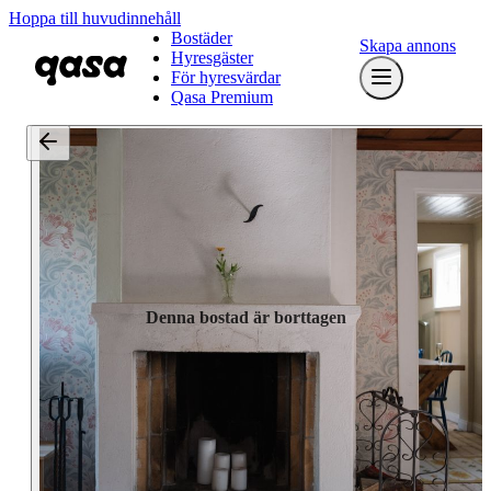
Hoppa till huvudinnehåll
Bostäder
Skapa annons
Hyresgäster
För hyresvärdar
Qasa Premium
Denna bostad är borttagen