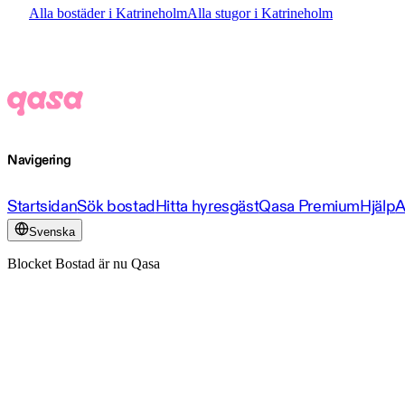
Alla bostäder i Katrineholm
Alla stugor i Katrineholm
Navigering
Startsidan
Sök bostad
Hitta hyresgäst
Qasa Premium
Hjälp
A
Svenska
Blocket Bostad är nu Qasa