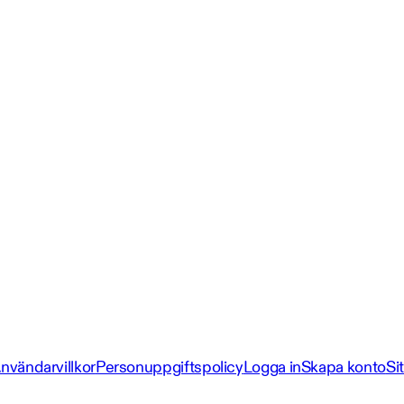
nvändarvillkor
Personuppgiftspolicy
Logga in
Skapa konto
Si