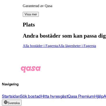
Garanterad av Qasa
Visa mer
Plats
Andra bostäder som kan passa dig
Alla bostäder i Fagersta
Alla lägenheter i Fagersta
Navigering
Startsidan
Sök bostad
Hitta hyresgäst
Qasa Premium
Hjälp
A
Svenska