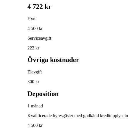
4 722 kr
Hyra
4 500 kr
Serviceavgift
222 kr
Övriga kostnader
Elavgift
300 kr
Deposition
1 månad
Kvalificerade hyresgäster med godkänd kreditupplysni
4 500 kr