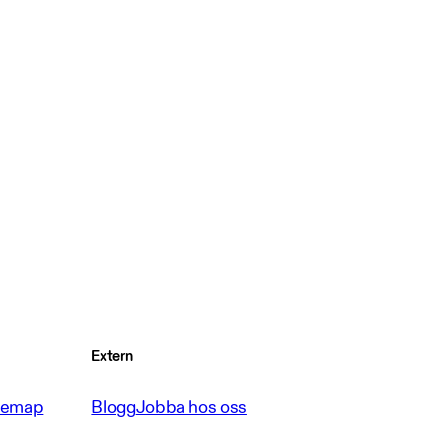
Extern
temap
Blogg
Jobba hos oss