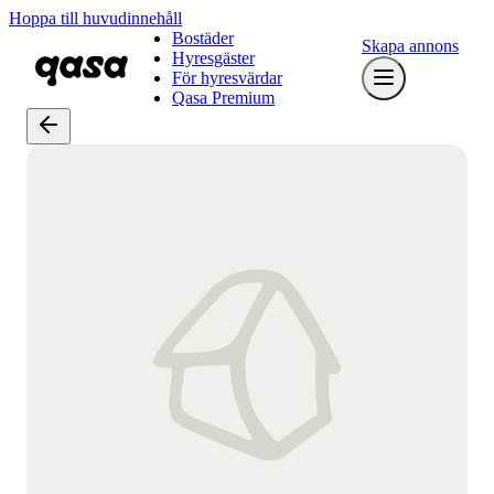
Hoppa till huvudinnehåll
Bostäder
Skapa annons
Hyresgäster
För hyresvärdar
Qasa Premium