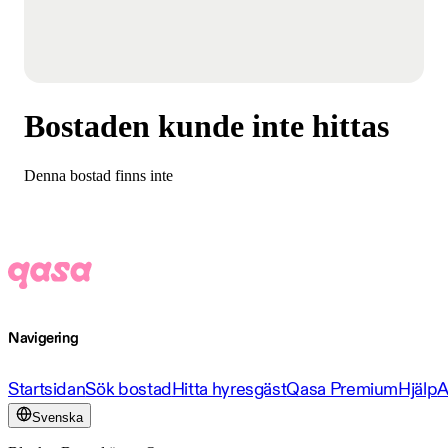
Bostaden kunde inte hittas
Denna bostad finns inte
Navigering
Startsidan
Sök bostad
Hitta hyresgäst
Qasa Premium
Hjälp
A
Svenska