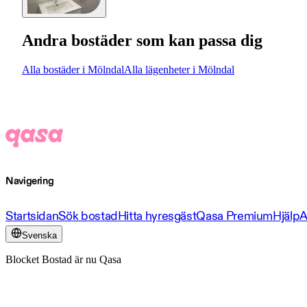
Andra bostäder som kan passa dig
Alla bostäder i Mölndal
Alla lägenheter i Mölndal
Navigering
Startsidan
Sök bostad
Hitta hyresgäst
Qasa Premium
Hjälp
A
Svenska
Blocket Bostad är nu Qasa