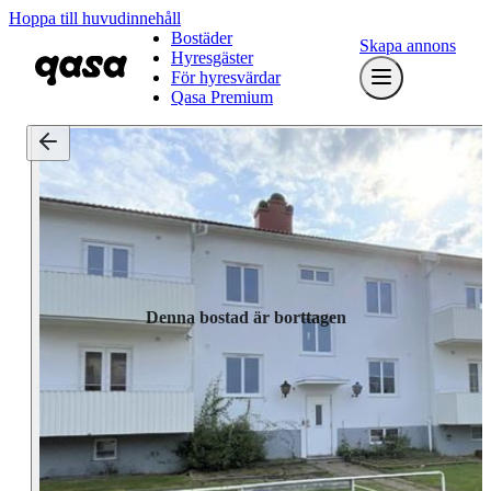
Hoppa till huvudinnehåll
Bostäder
Skapa annons
Hyresgäster
För hyresvärdar
Qasa Premium
Denna bostad är borttagen