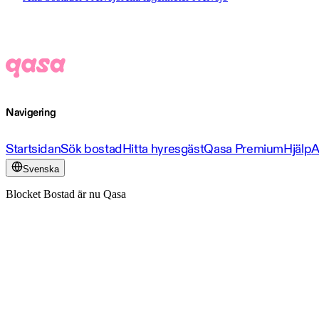
Navigering
Startsidan
Sök bostad
Hitta hyresgäst
Qasa Premium
Hjälp
A
Svenska
Blocket Bostad är nu Qasa