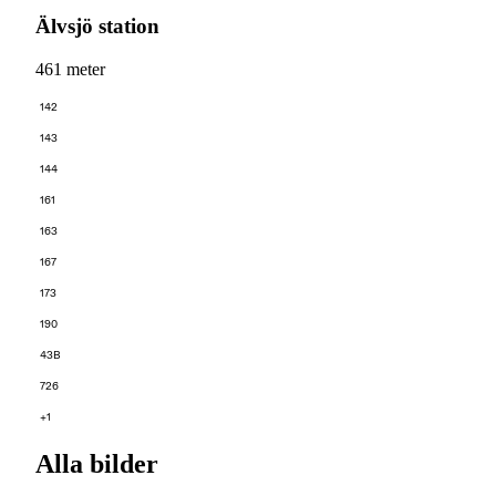
Älvsjö station
461 meter
142
143
144
161
163
167
173
190
43B
726
+1
Alla bilder