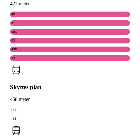
422 meter
40
41
42X
43
43X
44
Skyttes plan
458 meter
144
163