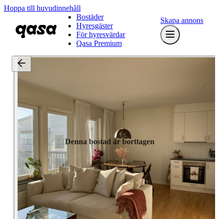
Hoppa till huvudinnehåll
Bostäder
Skapa annons
Hyresgäster
För hyresvärdar
Qasa Premium
Denna bostad är borttagen