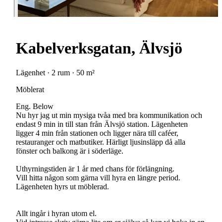
Kabelverksgatan, Älvsjö
Lägenhet · 2 rum · 50 m²
Möblerat
Eng. Below
Nu hyr jag ut min mysiga tvåa med bra kommunikation och
endast 9 min in till stan från Älvsjö station. Lägenheten
ligger 4 min från stationen och ligger nära till caféer,
restauranger och matbutiker. Härligt ljusinsläpp då alla
fönster och balkong är i söderläge.
Uthyrningstiden är 1 år med chans för förlängning.
Vill hitta någon som gärna vill hyra en längre period.
Lägenheten hyrs ut möblerad.
Allt ingår i hyran utom el.