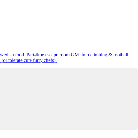
Swedish food. Part-time escape room GM. Into climbing & football.
or tolerate cute furry chefs).
Denna bostad är borttagen