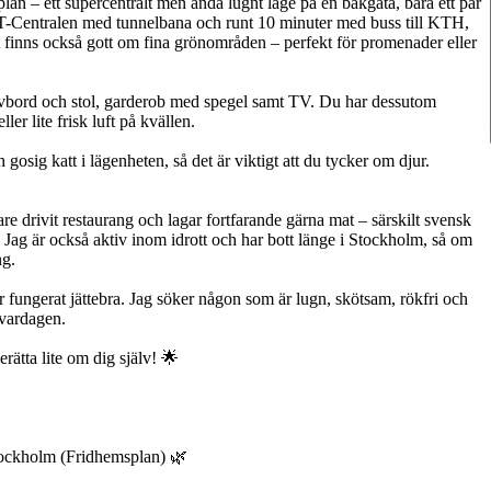
lan – ett supercentralt men ändå lugnt läge på en bakgata, bara ett par
l T-Centralen med tunnelbana och runt 10 minuter med buss till KTH,
et finns också gott om fina grönområden – perfekt för promenader eller
rivbord och stol, garderob med spegel samt TV. Du har dessutom
ler lite frisk luft på kvällen.
gosig katt i lägenheten, så det är viktigt att du tycker om djur.
are drivit restaurang och lagar fortfarande gärna mat – särskilt svensk
Jag är också aktiv inom idrott och har bott länge i Stockholm, så om
ng.
har fungerat jättebra. Jag söker någon som är lugn, skötsam, rökfri och
i vardagen.
rätta lite om dig själv! 🌟
Stockholm (Fridhemsplan) 🌿