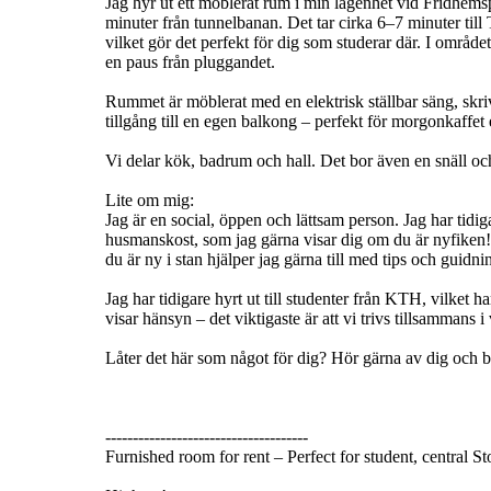
Jag hyr ut ett möblerat rum i min lägenhet vid Fridhemsp
minuter från tunnelbanan. Det tar cirka 6–7 minuter til
vilket gör det perfekt för dig som studerar där. I områd
en paus från pluggandet.
Rummet är möblerat med en elektrisk ställbar säng, sk
tillgång till en egen balkong – perfekt för morgonkaffet el
Vi delar kök, badrum och hall. Det bor även en snäll och 
Lite om mig:
Jag är en social, öppen och lättsam person. Jag har tidig
husmanskost, som jag gärna visar dig om du är nyfiken! 
du är ny i stan hjälper jag gärna till med tips och guidni
Jag har tidigare hyrt ut till studenter från KTH, vilket 
visar hänsyn – det viktigaste är att vi trivs tillsammans 
Låter det här som något för dig? Hör gärna av dig och be
-------------------------------------
Furnished room for rent – Perfect for student, central 