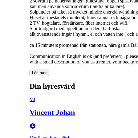
2 sovrum på nedervåningen, gillestuga, öppen spis, tvätt
kan man använda som sovrum ( andra är kallare).
Solpaneler på taket så mycket mindre energianvändning
Huset är mestadels möblerat, finns sängar och några bord
2 TV, högtalare, förstärkare, fiber internet och wifi.
Stor trädgård med äppelträd och flera bärbuskar.
allt ovanstående ingår i hyran., el och vatten inte ( och a
ca 15 minuters promenad från stationen, nära gamla Bå
Communication in English is ok (and preferred) , please 
with a small description of you as a renter, your backgr
Läs mer
Din hyresvärd
VJ
Vincent Johan
Verifierad hyresvärd