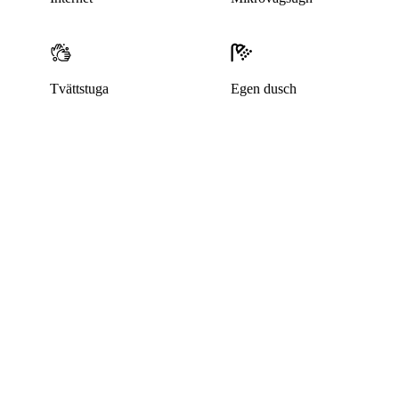
Tvättstuga
Egen dusch
Denna bostad är borttagen