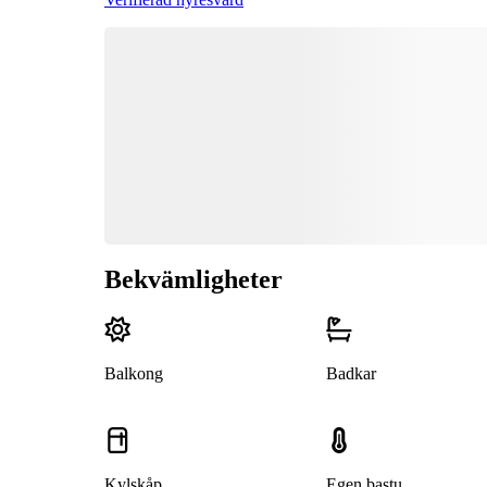
Bekvämligheter
Balkong
Badkar
Kylskåp
Egen bastu