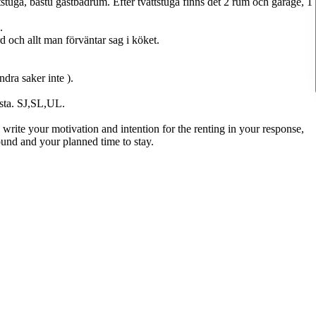
stuga, bastu gästbadrum. Efter tvättstuga finns det 2 rum och garage, 1
.
 och allt man förväntar sag i köket.
ndra saker inte ).
lsta. SJ,SL,UL.
write your motivation and intention for the renting in your response,
ound and your planned time to stay.