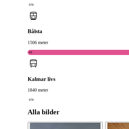
579
Bålsta
1506 meter
43
Kalmar livs
1840 meter
579
Alla bilder