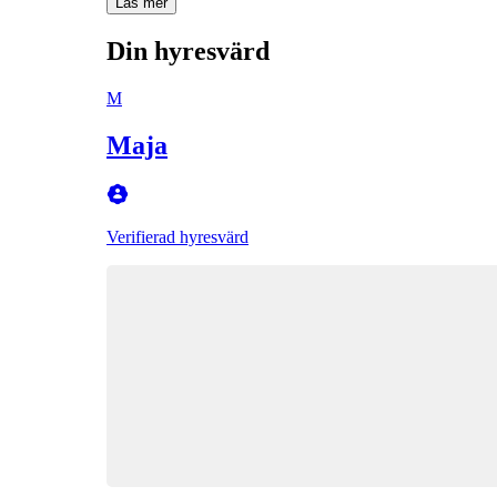
Läs mer
Din hyresvärd
M
Maja
Verifierad hyresvärd