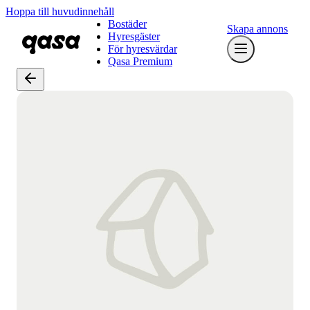
Hoppa till huvudinnehåll
Bostäder
Skapa annons
Hyresgäster
För hyresvärdar
Qasa Premium