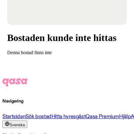
Bostaden kunde inte hittas
Denna bostad finns inte
Navigering
Startsidan
Sök bostad
Hitta hyresgäst
Qasa Premium
Hjälp
A
Svenska