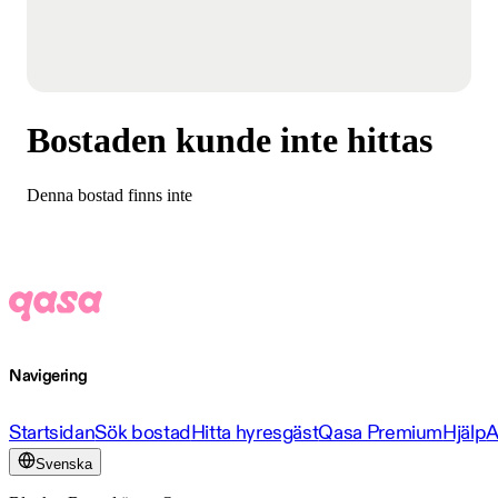
Bostaden kunde inte hittas
Denna bostad finns inte
Navigering
Startsidan
Sök bostad
Hitta hyresgäst
Qasa Premium
Hjälp
A
Svenska