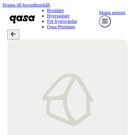
Hoppa till huvudinnehåll
Bostäder
Skapa annons
Hyresgäster
För hyresvärdar
Qasa Premium