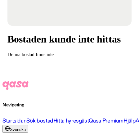
Bostaden kunde inte hittas
Denna bostad finns inte
Navigering
Startsidan
Sök bostad
Hitta hyresgäst
Qasa Premium
Hjälp
A
Svenska