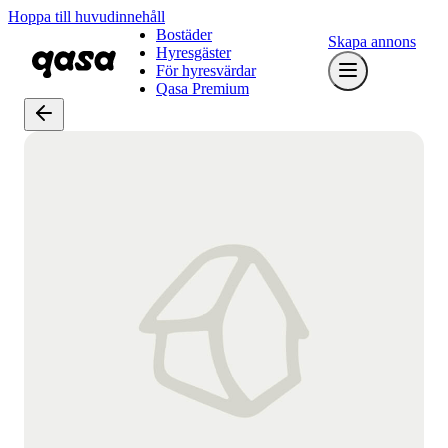
Hoppa till huvudinnehåll
Bostäder
Skapa annons
Hyresgäster
För hyresvärdar
Qasa Premium