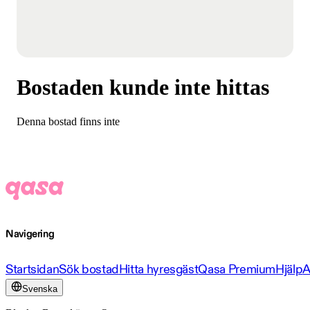
Bostaden kunde inte hittas
Denna bostad finns inte
Navigering
Startsidan
Sök bostad
Hitta hyresgäst
Qasa Premium
Hjälp
A
Svenska