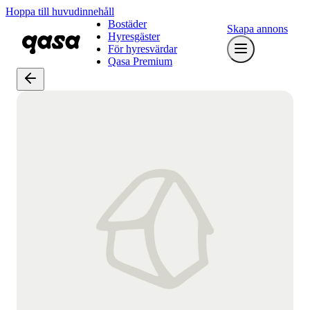
Hoppa till huvudinnehåll
Bostäder
Skapa annons
Hyresgäster
För hyresvärdar
Qasa Premium