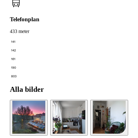
Telefonplan
433 meter
141
142
161
190
803
Alla bilder