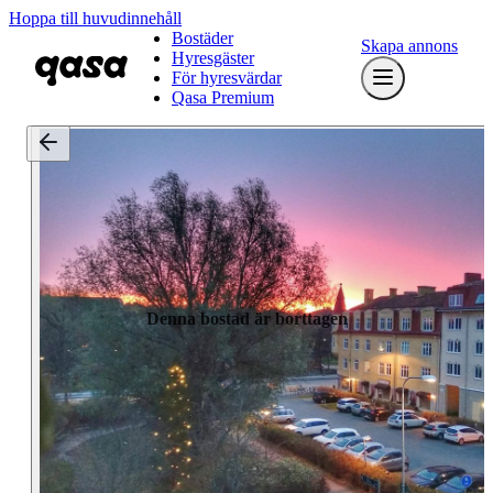
Hoppa till huvudinnehåll
Bostäder
Skapa annons
Hyresgäster
För hyresvärdar
Qasa Premium
Denna bostad är borttagen