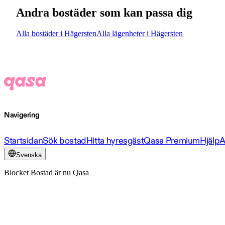
Andra bostäder som kan passa dig
Alla bostäder i Hägersten
Alla lägenheter i Hägersten
Navigering
Startsidan
Sök bostad
Hitta hyresgäst
Qasa Premium
Hjälp
A
Svenska
Blocket Bostad är nu Qasa