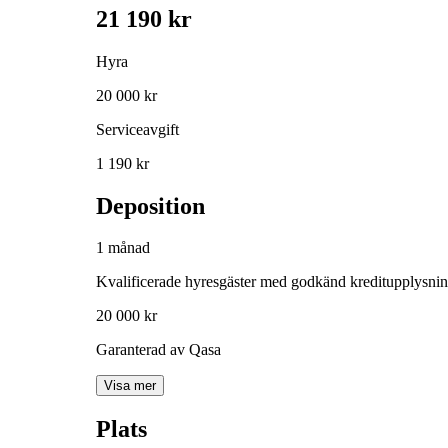
21 190 kr
Hyra
20 000 kr
Serviceavgift
1 190 kr
Deposition
1 månad
Kvalificerade hyresgäster med godkänd kreditupplysni
20 000 kr
Garanterad av Qasa
Visa mer
Plats