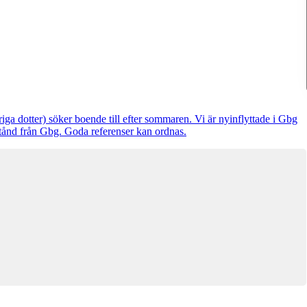
Denna bostad är borttagen
ga dotter) söker boende till efter sommaren. Vi är nyinflyttade i Gbg
stånd från Gbg. Goda referenser kan ordnas.