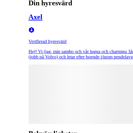
Din hyresvärd
Axel
Verifierad hyresvärd
Hej! Vi (jag, min sambo och vår lugna och charmiga 3åri
(jobb på Volvo) och letar efter boende i/inom pendelav