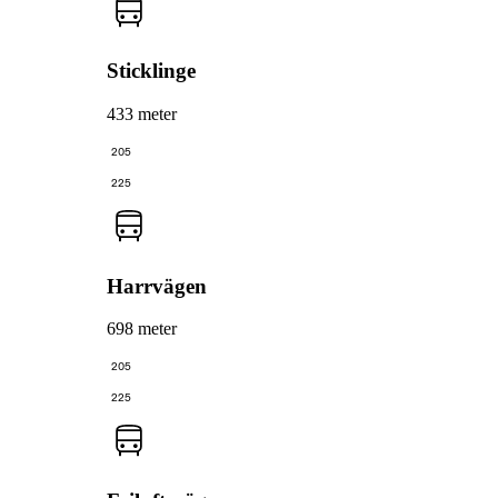
Sticklinge
433 meter
205
225
Harrvägen
698 meter
205
225