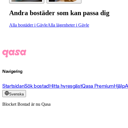
Andra bostäder som kan passa dig
Alla bostäder i Gävle
Alla lägenheter i Gävle
Navigering
Startsidan
Sök bostad
Hitta hyresgäst
Qasa Premium
Hjälp
A
Svenska
Blocket Bostad är nu Qasa