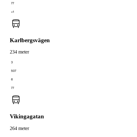
77
+1
Karlbergsvägen
234 meter
3
507
6
77
Vikingagatan
264 meter