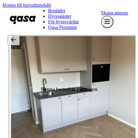
Hoppa till huvudinnehåll
Bostäder
Skapa annons
Hyresgäster
För hyresvärdar
Qasa Premium
Denna bostad är borttagen