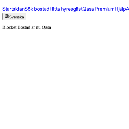
Startsidan
Sök bostad
Hitta hyresgäst
Qasa Premium
Hjälp
A
Svenska
Blocket Bostad är nu Qasa