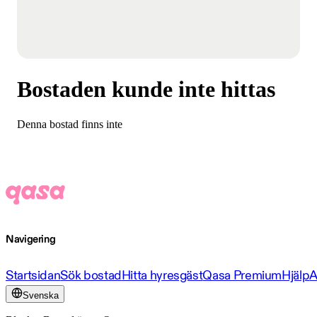
Bostaden kunde inte hittas
Denna bostad finns inte
Navigering
Startsidan
Sök bostad
Hitta hyresgäst
Qasa Premium
Hjälp
A
Svenska