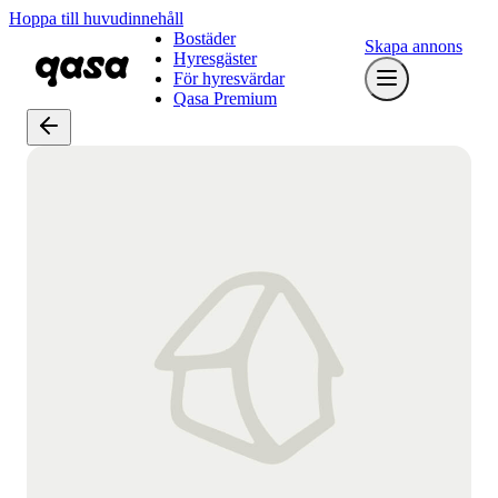
Hoppa till huvudinnehåll
Bostäder
Skapa annons
Hyresgäster
För hyresvärdar
Qasa Premium