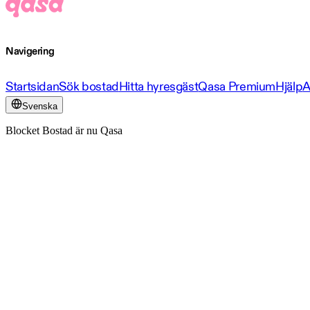
Navigering
Startsidan
Sök bostad
Hitta hyresgäst
Qasa Premium
Hjälp
A
Svenska
Blocket Bostad är nu Qasa