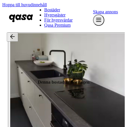
Hoppa till huvudinnehåll
Bostäder
Skapa annons
Hyresgäster
För hyresvärdar
Qasa Premium
Denna bostad är borttagen