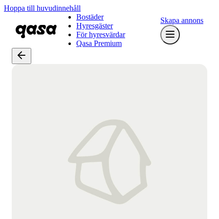
Hoppa till huvudinnehåll
Bostäder
Skapa annons
Hyresgäster
För hyresvärdar
Qasa Premium