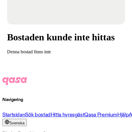
Bostaden kunde inte hittas
Denna bostad finns inte
Navigering
Startsidan
Sök bostad
Hitta hyresgäst
Qasa Premium
Hjälp
A
Svenska