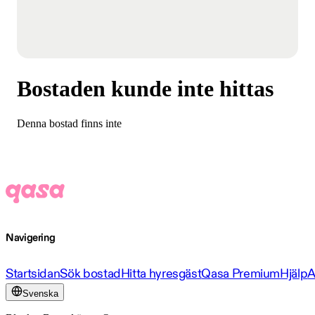
Bostaden kunde inte hittas
Denna bostad finns inte
Navigering
Startsidan
Sök bostad
Hitta hyresgäst
Qasa Premium
Hjälp
A
Svenska