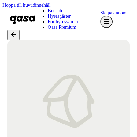
Hoppa till huvudinnehåll
Bostäder
Skapa annons
Hyresgäster
För hyresvärdar
Qasa Premium