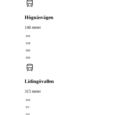
Högnäsvägen
146 meter
203
238
282
293
Lidingövallen
315 meter
204
211
212