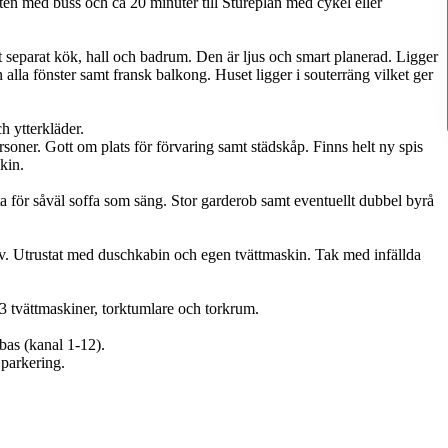
en med buss och ca 20 minuter till Stureplan med cykel eller
 separat kök, hall och badrum. Den är ljus och smart planerad. Ligger
alla fönster samt fransk balkong. Huset ligger i souterräng vilket ger
h ytterkläder.
rsoner. Gott om plats för förvaring samt städskåp. Finns helt ny spis
kin.
 för såväl soffa som säng. Stor garderob samt eventuellt dubbel byrå
. Utrustat med duschkabin och egen tvättmaskin. Tak med infällda
 3 tvättmaskiner, torktumlare och torkrum.
bas (kanal 1-12).