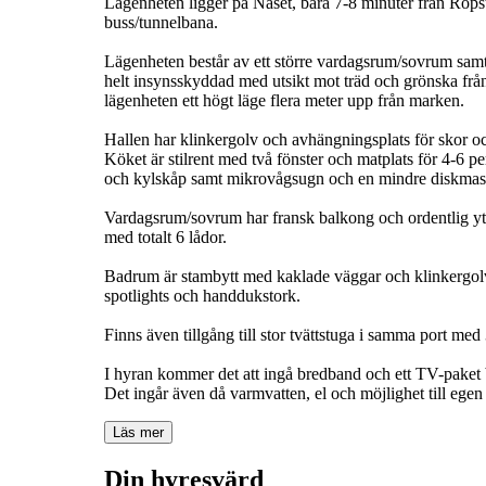
Lägenheten ligger på Näset, bara 7-8 minuter från Ropst
buss/tunnelbana.
Lägenheten består av ett större vardagsrum/sovrum samt
helt insynsskyddad med utsikt mot träd och grönska från 
lägenheten ett högt läge flera meter upp från marken.
Hallen har klinkergolv och avhängningsplats för skor oc
Köket är stilrent med två fönster och matplats för 4-6 pe
och kylskåp samt mikrovågsugn och en mindre diskmas
Vardagsrum/sovrum har fransk balkong och ordentlig yta
med totalt 6 lådor.
Badrum är stambytt med kaklade väggar och klinkergolv
spotlights och handdukstork.
Finns även tillgång till stor tvättstuga i samma port med
I hyran kommer det att ingå bredband och ett TV-paket 
Läs mer
Din hyresvärd