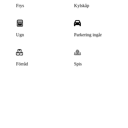
Frys
Kylskåp
Ugn
Parkering ingår
Förråd
Spis
Denna bostad är borttagen