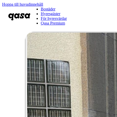
Hoppa till huvudinnehåll
Bostäder
Hyresgäster
För hyresvärdar
Qasa Premium