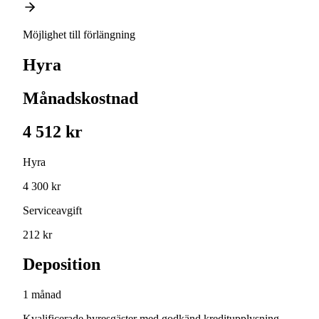
Möjlighet till förlängning
Hyra
Månadskostnad
4 512 kr
Hyra
4 300 kr
Serviceavgift
212 kr
Deposition
1 månad
Kvalificerade hyresgäster med godkänd kreditupplysning