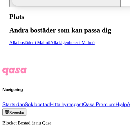
Plats
Andra bostäder som kan passa dig
Alla bostäder i Malmö
Alla lägenheter i Malmö
Navigering
Startsidan
Sök bostad
Hitta hyresgäst
Qasa Premium
Hjälp
A
Svenska
Blocket Bostad är nu Qasa