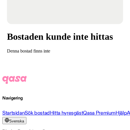
Bostaden kunde inte hittas
Denna bostad finns inte
Navigering
Startsidan
Sök bostad
Hitta hyresgäst
Qasa Premium
Hjälp
A
Svenska