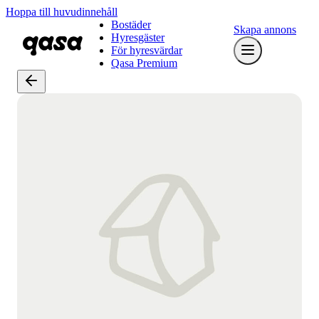
Hoppa till huvudinnehåll
Bostäder
Skapa annons
Hyresgäster
För hyresvärdar
Qasa Premium