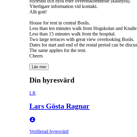
Hyrestid och hyra efter överenskommelse (kallhyra).
Ytterligare information vid kontakt.
Allt gott!
House for rent in central Borås.
Less than ten minutes walk from Hogskolan and Knallel
Less than 15 minutes walk from the hospital.
Two large terraces with great view overlooking Borås.
Dates for start and end of the rental period can be discu
The same applies for the rent.
Cheers
Läs mer
Din hyresvärd
LR
Lars Gösta Ragnar
Verifierad hyresvärd