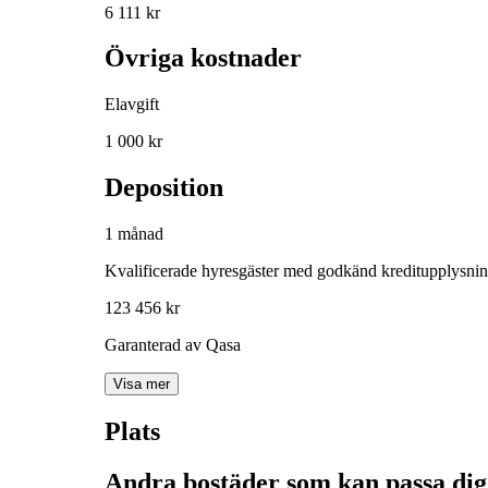
6 111 kr
Övriga kostnader
Elavgift
1 000 kr
Deposition
1 månad
Kvalificerade hyresgäster med godkänd kreditupplysni
123 456 kr
Garanterad av Qasa
Visa mer
Plats
Andra bostäder som kan passa dig