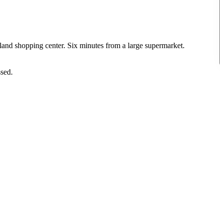
Denna bostad är borttagen
and shopping center. Six minutes from a large supermarket.
ssed.