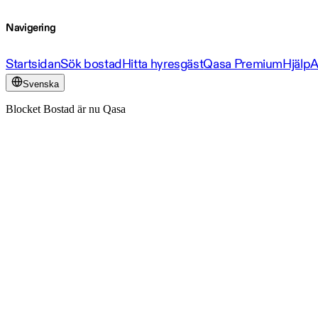
Navigering
Startsidan
Sök bostad
Hitta hyresgäst
Qasa Premium
Hjälp
A
Svenska
Blocket Bostad är nu Qasa