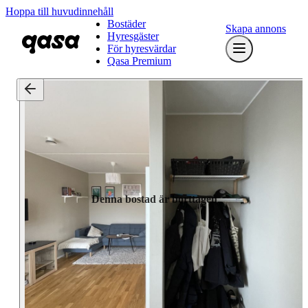
Hoppa till huvudinnehåll
Bostäder
Skapa annons
Hyresgäster
För hyresvärdar
Qasa Premium
Denna bostad är borttagen