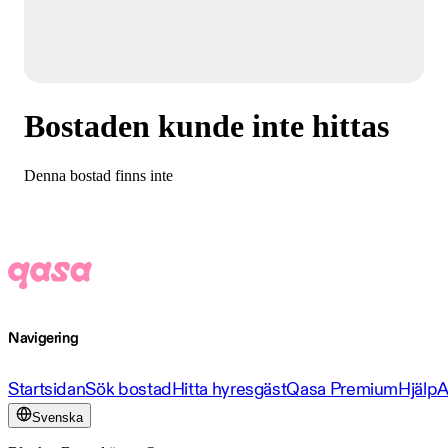
Bostaden kunde inte hittas
Denna bostad finns inte
Navigering
Startsidan
Sök bostad
Hitta hyresgäst
Qasa Premium
Hjälp
A
Svenska