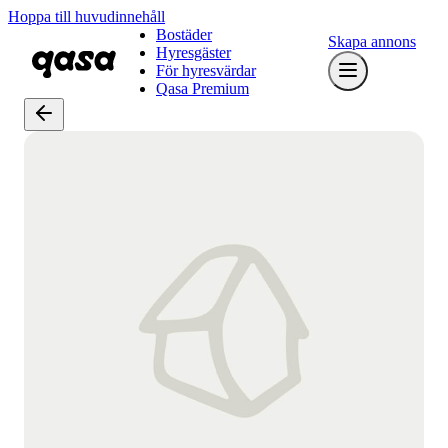
Hoppa till huvudinnehåll
Bostäder
Skapa annons
Hyresgäster
För hyresvärdar
Qasa Premium