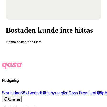
Bostaden kunde inte hittas
Denna bostad finns inte
Navigering
Startsidan
Sök bostad
Hitta hyresgäst
Qasa Premium
Hjälp
A
Svenska