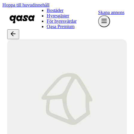
Hoppa till huvudinnehåll
Bostäder
Skapa annons
Hyresgäster
För hyresvärdar
Qasa Premium