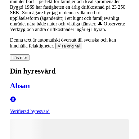
minuter bort – perfekt för familjer och kvällspromenader
Byggd 1969 har fastigheten en årlig driftkostnad på 23 250
SEK. Som ägare hyr jag ut denna villa med fri
upplåtelseform (äganderätt) i ett lugnt och familjevänligt
område, nära både natur och viktiga tjänster. 🔔 Observera:
Verktyg och andra driftkostnader ingår ej i hyran.
Denna text är automatiskt översatt till svenska och kan
innehålla felaktigheter.
Visa original
Läs mer
Din hyresvärd
Ahsan
Verifierad hyresvärd