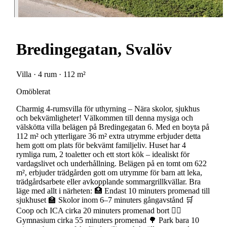
Bredingegatan, Svalöv
Villa · 4 rum · 112 m²
Omöblerat
Charmig 4-rumsvilla för uthyrning – Nära skolor, sjukhus
och bekvämligheter! Välkommen till denna mysiga och
välskötta villa belägen på Bredingegatan 6. Med en boyta på
112 m² och ytterligare 36 m² extra utrymme erbjuder detta
hem gott om plats för bekvämt familjeliv. Huset har 4
rymliga rum, 2 toaletter och ett stort kök – idealiskt för
vardagslivet och underhållning. Belägen på en tomt om 622
m², erbjuder trädgården gott om utrymme för barn att leka,
trädgårdsarbete eller avkopplande sommargrillkvällar. Bra
läge med allt i närheten: 🏥 Endast 10 minuters promenad till
sjukhuset 🏫 Skolor inom 6–7 minuters gångavstånd 🛒
Coop och ICA cirka 20 minuters promenad bort 🏋️‍♂️
Gymnasium cirka 55 minuters promenad 🌳 Park bara 10