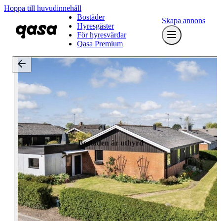
Hoppa till huvudinnehåll
Bostäder
Skapa annons
Hyresgäster
För hyresvärdar
Qasa Premium
Bostaden är uthyrd