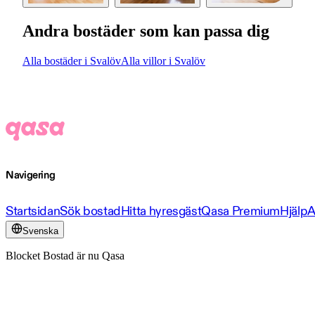
Andra bostäder som kan passa dig
Alla bostäder i Svalöv
Alla villor i Svalöv
Navigering
Startsidan
Sök bostad
Hitta hyresgäst
Qasa Premium
Hjälp
A
Svenska
Blocket Bostad är nu Qasa