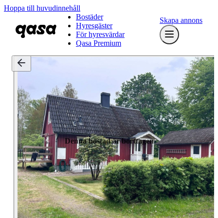
Hoppa till huvudinnehåll
Bostäder
Skapa annons
Hyresgäster
För hyresvärdar
Qasa Premium
Denna bostad är borttagen