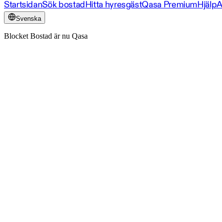
Startsidan
Sök bostad
Hitta hyresgäst
Qasa Premium
Hjälp
A
Svenska
Blocket Bostad är nu Qasa