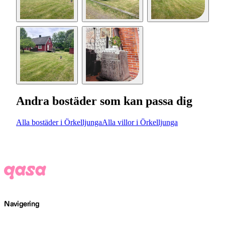
Andra bostäder som kan passa dig
Alla bostäder i Örkelljunga
Alla villor i Örkelljunga
Navigering