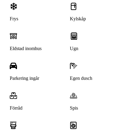
Frys
Kylskåp
Eldstad inomhus
Ugn
Parkering ingår
Egen dusch
Förråd
Spis