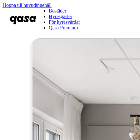
Hoppa till huvudinnehåll
Bostäder
Hyresgäster
För hyresvärdar
Qasa Premium