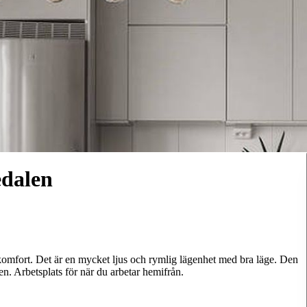
edalen
omfort. Det är en mycket ljus och rymlig lägenhet med bra läge. Den
en. Arbetsplats för när du arbetar hemifrån.