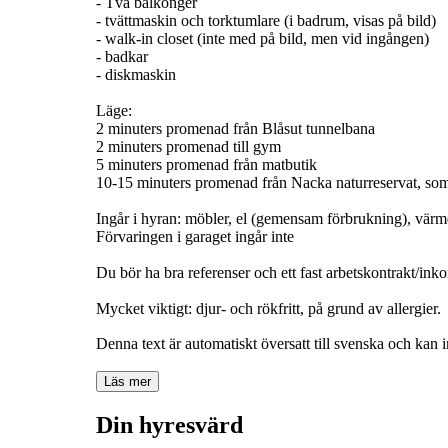
- Två balkonger
- tvättmaskin och torktumlare (i badrum, visas på bild)
- walk-in closet (inte med på bild, men vid ingången)
- badkar
- diskmaskin
Läge:
2 minuters promenad från Blåsut tunnelbana
2 minuters promenad till gym
5 minuters promenad från matbutik
10-15 minuters promenad från Nacka naturreservat, som
Ingår i hyran: möbler, el (gemensam förbrukning), värme,
Förvaringen i garaget ingår inte
Du bör ha bra referenser och ett fast arbetskontrakt/inkom
Mycket viktigt: djur- och rökfritt, på grund av allergier.
Denna text är automatiskt översatt till svenska och kan i
Läs mer
Din hyresvärd