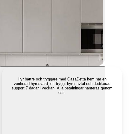
Hyr bättre och tryggare med Qasa
Detta hem har en
verifierad hyresvärd, ett tryggt hyresavtal och dedikerad
support 7 dagar i veckan. Alla betalningar hanteras genom
oss.