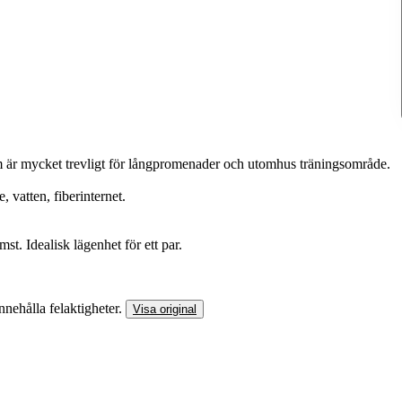
 är mycket trevligt för långpromenader och utomhus träningsområde.
 vatten, fiberinternet.
st. Idealisk lägenhet för ett par.
nnehålla felaktigheter.
Visa original