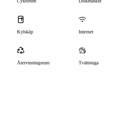
Cykelrum
Diskmaskin
Kylskåp
Internet
Återvinningsrum
Tvättstuga
Denna bostad är borttagen