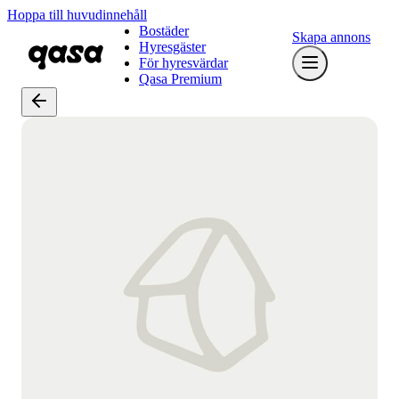
Hoppa till huvudinnehåll
Bostäder
Skapa annons
Hyresgäster
För hyresvärdar
Qasa Premium