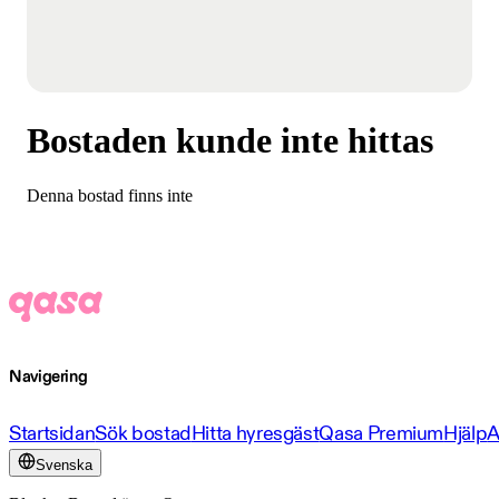
Bostaden kunde inte hittas
Denna bostad finns inte
Navigering
Startsidan
Sök bostad
Hitta hyresgäst
Qasa Premium
Hjälp
A
Svenska