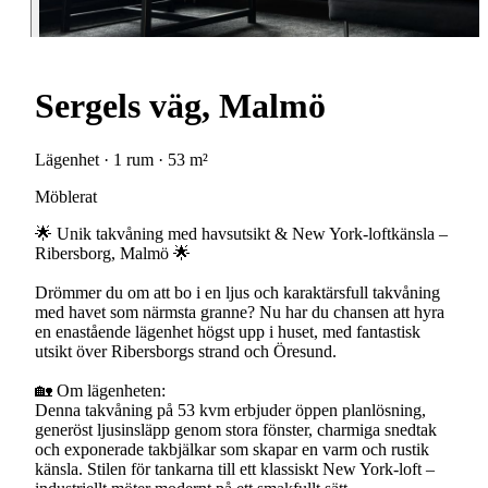
Sergels väg, Malmö
Lägenhet · 1 rum · 53 m²
Möblerat
🌟 Unik takvåning med havsutsikt & New York-loftkänsla –
Ribersborg, Malmö 🌟
Drömmer du om att bo i en ljus och karaktärsfull takvåning
med havet som närmsta granne? Nu har du chansen att hyra
en enastående lägenhet högst upp i huset, med fantastisk
utsikt över Ribersborgs strand och Öresund.
🏡 Om lägenheten:
Denna takvåning på 53 kvm erbjuder öppen planlösning,
generöst ljusinsläpp genom stora fönster, charmiga snedtak
och exponerade takbjälkar som skapar en varm och rustik
känsla. Stilen för tankarna till ett klassiskt New York-loft –