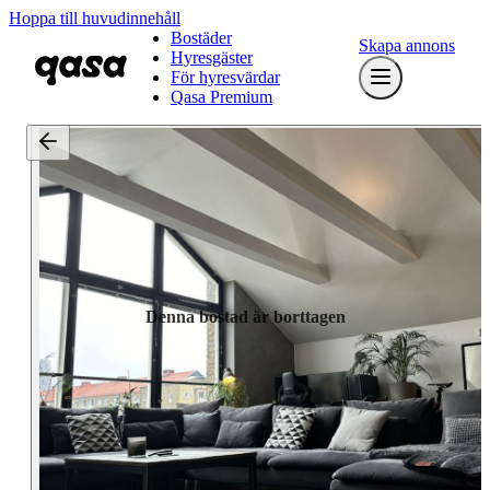
Hoppa till huvudinnehåll
Bostäder
Skapa annons
Hyresgäster
För hyresvärdar
Qasa Premium
Denna bostad är borttagen