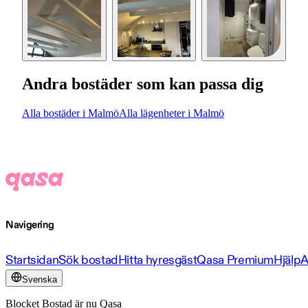
Andra bostäder som kan passa dig
Alla bostäder i Malmö
Alla lägenheter i Malmö
Navigering
Startsidan
Sök bostad
Hitta hyresgäst
Qasa Premium
Hjälp
A
Svenska
Blocket Bostad är nu Qasa