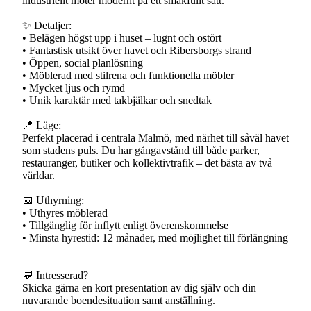
industriellt möter modernt på ett smakfullt sätt.
✨ Detaljer:
• Belägen högst upp i huset – lugnt och ostört
• Fantastisk utsikt över havet och Ribersborgs strand
• Öppen, social planlösning
• Möblerad med stilrena och funktionella möbler
• Mycket ljus och rymd
• Unik karaktär med takbjälkar och snedtak
📍 Läge:
Perfekt placerad i centrala Malmö, med närhet till såväl havet
som stadens puls. Du har gångavstånd till både parker,
restauranger, butiker och kollektivtrafik – det bästa av två
världar.
📅 Uthyrning:
• Uthyres möblerad
• Tillgänglig för inflytt enligt överenskommelse
• Minsta hyrestid: 12 månader, med möjlighet till förlängning
💬 Intresserad?
Skicka gärna en kort presentation av dig själv och din
nuvarande boendesituation samt anställning.