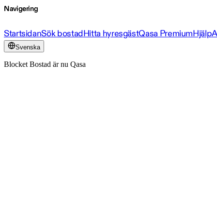
Navigering
Startsidan
Sök bostad
Hitta hyresgäst
Qasa Premium
Hjälp
A
Svenska
Blocket Bostad är nu Qasa