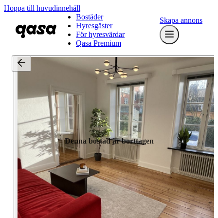
Hoppa till huvudinnehåll
Bostäder
Skapa annons
Hyresgäster
För hyresvärdar
Qasa Premium
Denna bostad är borttagen