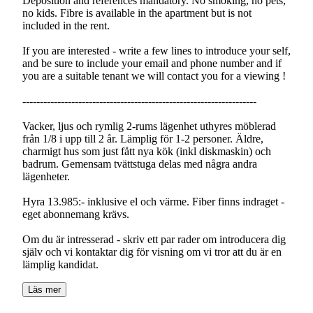
Deposition and references mandatory. No smoking, no pets,
no kids. Fibre is available in the apartment but is not
included in the rent.
If you are interested - write a few lines to introduce your self,
and be sure to include your email and phone number and if
you are a suitable tenant we will contact you for a viewing !
-------------------------------------------------------------------
Vacker, ljus och rymlig 2-rums lägenhet uthyres möblerad
från 1/8 i upp till 2 år. Lämplig för 1-2 personer. Äldre,
charmigt hus som just fått nya kök (inkl diskmaskin) och
badrum. Gemensam tvättstuga delas med några andra
lägenheter.
Hyra 13.985:- inklusive el och värme. Fiber finns indraget -
eget abonnemang krävs.
Om du är intresserad - skriv ett par rader om introducera dig
själv och vi kontaktar dig för visning om vi tror att du är en
Läs mer