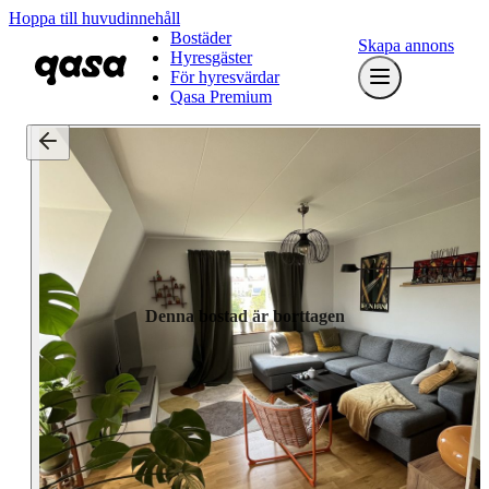
Hoppa till huvudinnehåll
Bostäder
Skapa annons
Hyresgäster
För hyresvärdar
Qasa Premium
Denna bostad är borttagen