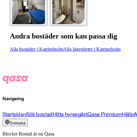
Andra bostäder som kan passa dig
Alla bostäder i Katrineholm
Alla lägenheter i Katrineholm
Navigering
Startsidan
Sök bostad
Hitta hyresgäst
Qasa Premium
Hjälp
A
Svenska
Blocket Bostad är nu Qasa