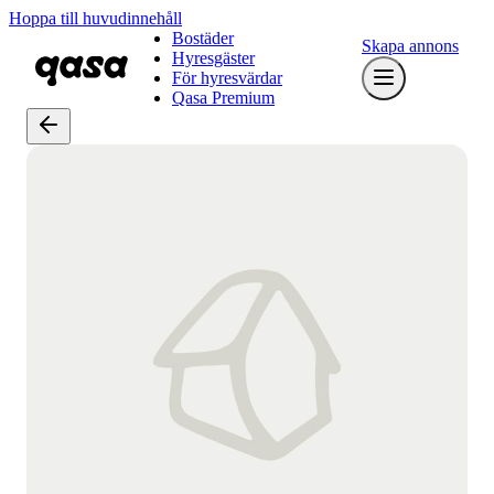
Hoppa till huvudinnehåll
Bostäder
Skapa annons
Hyresgäster
För hyresvärdar
Qasa Premium