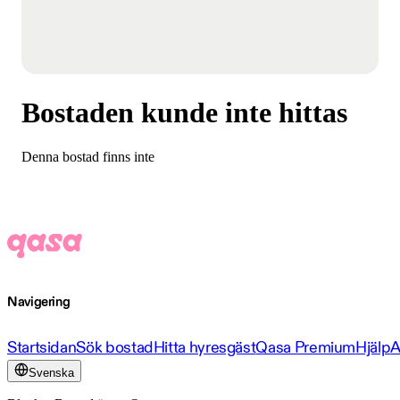
Bostaden kunde inte hittas
Denna bostad finns inte
Navigering
Startsidan
Sök bostad
Hitta hyresgäst
Qasa Premium
Hjälp
A
Svenska