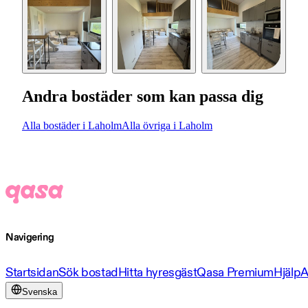
Andra bostäder som kan passa dig
Alla bostäder i Laholm
Alla övriga i Laholm
Navigering
Startsidan
Sök bostad
Hitta hyresgäst
Qasa Premium
Hjälp
A
Svenska