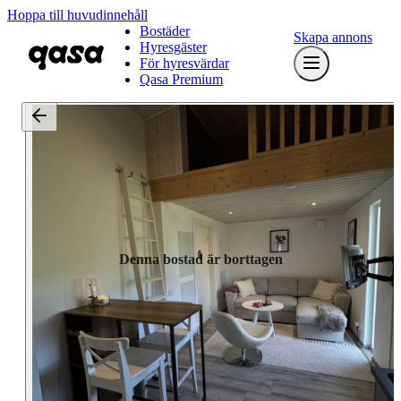
Hoppa till huvudinnehåll
Bostäder
Skapa annons
Hyresgäster
För hyresvärdar
Qasa Premium
Denna bostad är borttagen