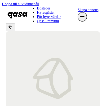
Hoppa till huvudinnehåll
Bostäder
Skapa annons
Hyresgäster
För hyresvärdar
Qasa Premium