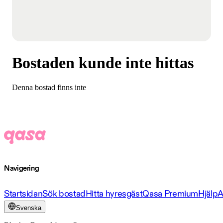
Bostaden kunde inte hittas
Denna bostad finns inte
Navigering
Startsidan
Sök bostad
Hitta hyresgäst
Qasa Premium
Hjälp
A
Svenska